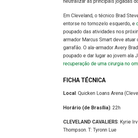
neutralizar as principais jogadas do
Em Cleveland, o técnico Brad Ste
entorse no tornozelo esquerdo, e
poupado das atividades nos próxim
armador Marcus Smart deve atuar co
garrafão. O ala-armador Avery Bra
poupado e dar lugar ao jovem ala 
recuperação de uma cirurgia no om
FICHA TÉCNICA
Local
: Quicken Loans Arena (Cleve
Horário (de Brasília)
: 22h
CLEVELAND CAVALIERS
: Kyrie I
Thompson. T: Tyronn Lue