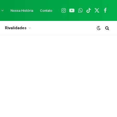
Nossa História
Contato
Instagram
YouTube
WhatsApp
TikTok
X
Facebo
(Twitter)
Rivalidades