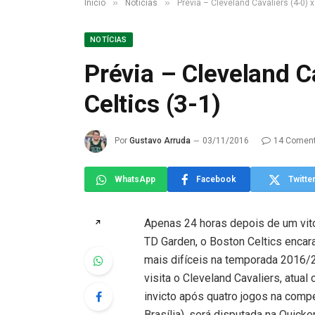
»
»
Início
Notícias
Prévia – Cleveland Cavaliers (4-0) x
NOTÍCIAS
Prévia – Cleveland C
Celtics (3-1)
Por
Gustavo Arruda
03/11/2016
14 Coment
WhatsApp
Facebook
Twitte
Apenas 24 horas depois de um vito
↗
TD Garden, o Boston Celtics encara
mais difíceis na temporada 2016/
visita o Cleveland Cavaliers, atua
invicto após quatro jogos na compe
Brasília), será disputada na Quick