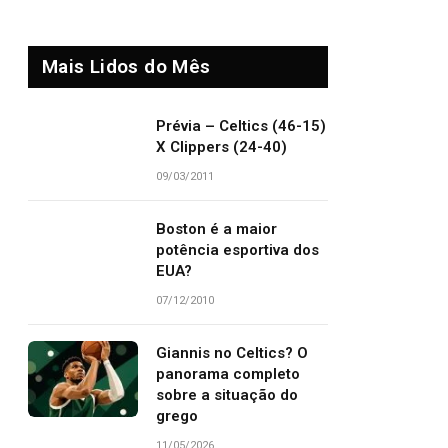
Mais Lidos do Mês
Prévia – Celtics (46-15)
X Clippers (24-40)
09/03/2011
Boston é a maior
potência esportiva dos
EUA?
07/12/2010
Giannis no Celtics? O
panorama completo
sobre a situação do
grego
11/05/2026