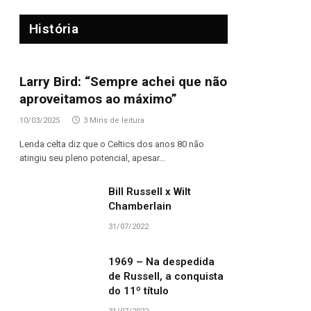
História
Larry Bird: “Sempre achei que não
aproveitamos ao máximo”
10/03/2025
3 Mins de leitura
Lenda celta diz que o Celtics dos anos 80 não
atingiu seu pleno potencial, apesar…
Bill Russell x Wilt
Chamberlain
31/07/2022
1969 – Na despedida
de Russell, a conquista
do 11º título