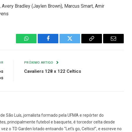
, Avery Bradley (Jaylen Brown), Marcus Smart, Amir
evens
WhatsApp
Facebook
Twitter
Copiar
E-
Link
mail
OR
PRÓXIMO ARTIGO
os
Cavaliers 128 x 122 Celtics
os
de São Luís, jornalista formado pela UFMA e repórter do
tes, principalmente futebol e basquete, é torcedor celta desde
vez o TD Garden lotado entoando "Let's go, Celtics!", e escreve no