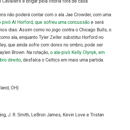
 Cavaliers e brigar pela vitória fora de casa.
vens não poderá contar com o ala Jae Crowder, com uma
o pivô Al Horford, que sofreu uma concussão
e será
os dias. Assim como no jogo contra o Chicago Bulls, o
mo ala, enquanto Tyler Zeller substitui Horford no
dley, que ainda sofre com dores no ombro, pode ser
Jaylen Brown. Na rotação,
o ala-pivô Kelly Olynyk, em
bro direito
, desfalca o Celtics em mais uma partida.
land, OH)
rving, J. R. Smith, LeBron James, Kevin Love e Tristan