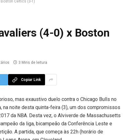
 Boston Celtics (3-1)
avaliers (4-0) x Boston
ários
3 Mins de leitura
r
Copiar Link
rioso, mas exaustivo duelo contra o Chicago Bulls no
, na noite desta quinta-feira (3), um dos compromissos
2017 da NBA. Desta vez, o Alviverde de Massachusetts
l campeão da liga, bicampeão da Conferência Leste e
tição. A partida, que começa às 22h (horário de
en Loans Arena, em Cleveland.