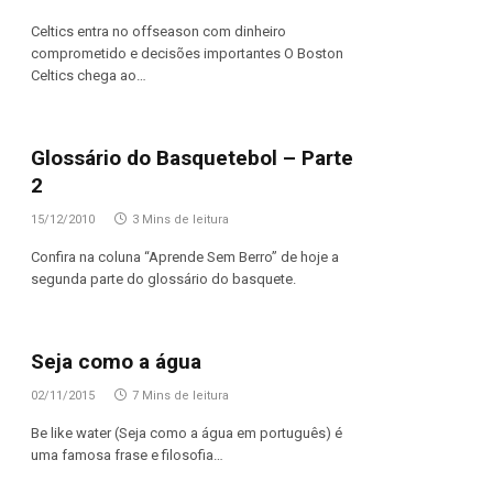
Celtics entra no offseason com dinheiro
comprometido e decisões importantes O Boston
Celtics chega ao…
Glossário do Basquetebol – Parte
2
15/12/2010
3 Mins de leitura
Confira na coluna “Aprende Sem Berro” de hoje a
segunda parte do glossário do basquete.
Seja como a água
02/11/2015
7 Mins de leitura
Be like water (Seja como a água em português) é
uma famosa frase e filosofia…