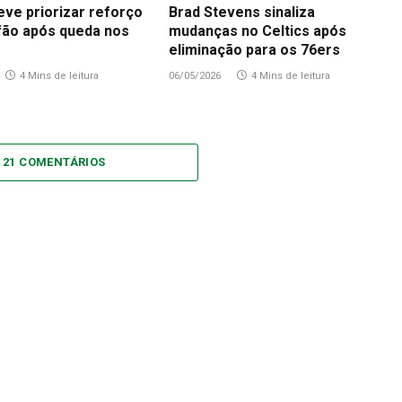
eve priorizar reforço
Brad Stevens sinaliza
fão após queda nos
mudanças no Celtics após
eliminação para os 76ers
4 Mins de leitura
06/05/2026
4 Mins de leitura
 21 COMENTÁRIOS