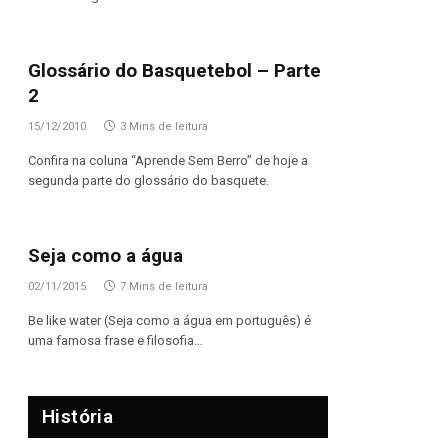
Glossário do Basquetebol – Parte
2
15/12/2010
3 Mins de leitura
Confira na coluna “Aprende Sem Berro” de hoje a
segunda parte do glossário do basquete.
Seja como a água
02/11/2015
7 Mins de leitura
Be like water (Seja como a água em português) é
uma famosa frase e filosofia…
História