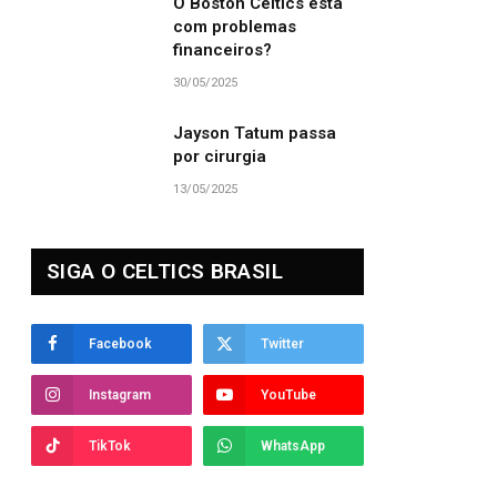
O Boston Celtics está
com problemas
financeiros?
30/05/2025
Jayson Tatum passa
por cirurgia
13/05/2025
SIGA O CELTICS BRASIL
Facebook
Twitter
Instagram
YouTube
TikTok
WhatsApp