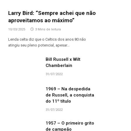
Larry Bird: “Sempre achei que não
aproveitamos ao máximo”
10/03/2025
3 Mins de leitura
Lenda celta diz que o Celtics dos anos 80 não
atingiu seu pleno potencial, apesar…
Bill Russell x Wilt
Chamberlain
31/07/2022
1969 – Na despedida
de Russell, a conquista
do 11º título
31/07/2022
1957 – O primeiro grito
de campeão