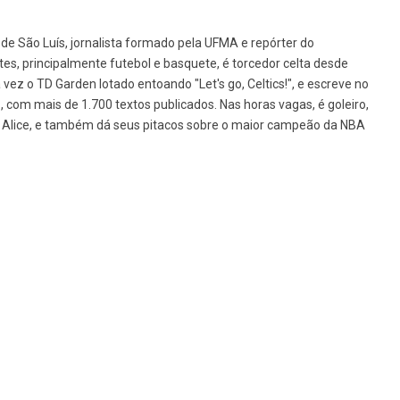
de São Luís, jornalista formado pela UFMA e repórter do
tes, principalmente futebol e basquete, é torcedor celta desde
vez o TD Garden lotado entoando "Let's go, Celtics!", e escreve no
1, com mais de 1.700 textos publicados. Nas horas vagas, é goleiro,
da Alice, e também dá seus pitacos sobre o maior campeão da NBA