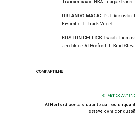
Transmissão
: NBA League Pass
ORLANDO MAGIC
: D. J. Augustin
Biyombo. T: Frank Vogel
BOSTON CELTICS
: Isaiah Thomas
Jerebko e Al Horford. T: Brad Stev
COMPARTILHE
ARTIGO ANTERI
Al Horford conta o quanto sofreu enquan
esteve com concuss