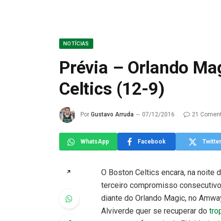
NOTÍCIAS
Prévia – Orlando Ma
Celtics (12-9)
Por
Gustavo Arruda
07/12/2016
21 Coment
WhatsApp
Facebook
Twitte
O Boston Celtics encara, na noite de
↗
terceiro compromisso consecutivo
diante do Orlando Magic, no Amway
Alviverde quer se recuperar do
tro