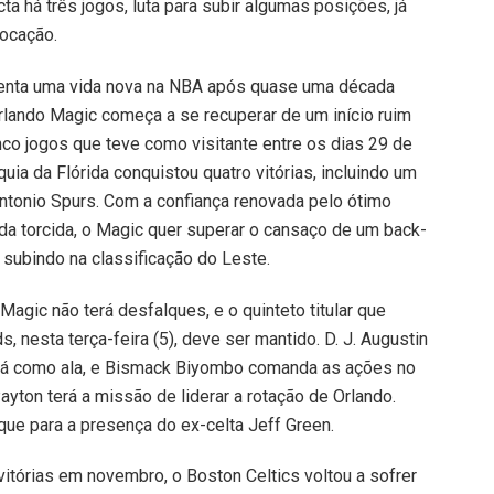
cta há três jogos, luta para subir algumas posições, já
locação.
tenta uma vida nova na NBA após quase uma década
Orlando Magic começa a se recuperar de um início ruim
co jogos que teve como visitante entre os dias 29 de
ia da Flórida conquistou quatro vitórias, incluindo um
Antonio Spurs. Com a confiança renovada pelo ótimo
a torcida, o Magic quer superar o cansaço de um back-
r subindo na classificação do Leste.
Magic não terá desfalques, e o quinteto titular que
 nesta terça-feira (5), deve ser mantido. D. J. Augustin
ará como ala, e Bismack Biyombo comanda as ações no
ayton terá a missão de liderar a rotação de Orlando.
que para a presença do ex-celta Jeff Green.
itórias em novembro, o Boston Celtics voltou a sofrer