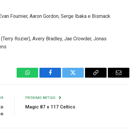
, Evan Fournier, Aaron Gordon, Serge Ibaka e Bismack
 (Terry Rozier), Avery Bradley, Jae Crowder, Jonas
ens
WhatsApp
Facebook
Twitter
Copiar
E-
Link
mail
OR
PRÓXIMO ARTIGO
to
Magic 87 x 117 Celtics
ão