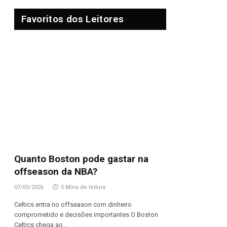
Favoritos dos Leitores
Quanto Boston pode gastar na
offseason da NBA?
07/05/2026
5 Mins de leitura
Celtics entra no offseason com dinheiro
comprometido e decisões importantes O Boston
Celtics chega ao…