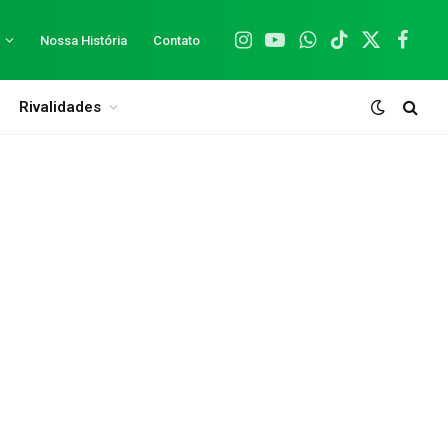
Nossa História
Contato
Instagram
YouTube
WhatsApp
TikTok
X
Facebo
(Twitter)
Rivalidades