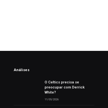
Análises
o
O Celtics precisa se
preocupar com Derrick
White?
11/05/2026