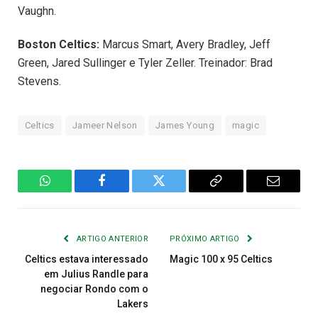
Vaughn.
Boston Celtics:
Marcus Smart, Avery Bradley, Jeff
Green, Jared Sullinger e Tyler Zeller. Treinador: Brad
Stevens.
Celtics
Jameer Nelson
James Young
magic
WhatsApp
Facebook
Twitter
Copiar
E-
Link
mail
ARTIGO ANTERIOR
PRÓXIMO ARTIGO
Celtics estava interessado
Magic 100 x 95 Celtics
em Julius Randle para
negociar Rondo com o
Lakers