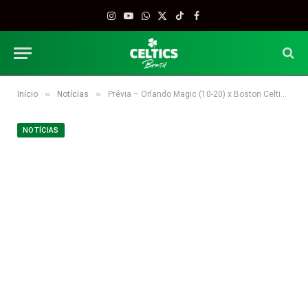
Instagram
YouTube
WhatsApp
X
TikTok
Facebook
(Twitter)
»
»
Início
Notícias
Prévia – Orlando Magic (10-20) x Boston Celtics (10-15)
NOTÍCIAS