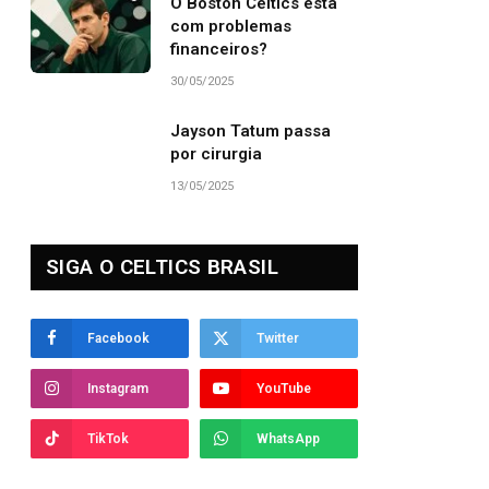
O Boston Celtics está
com problemas
financeiros?
30/05/2025
Jayson Tatum passa
por cirurgia
13/05/2025
SIGA O CELTICS BRASIL
Facebook
Twitter
Instagram
YouTube
TikTok
WhatsApp