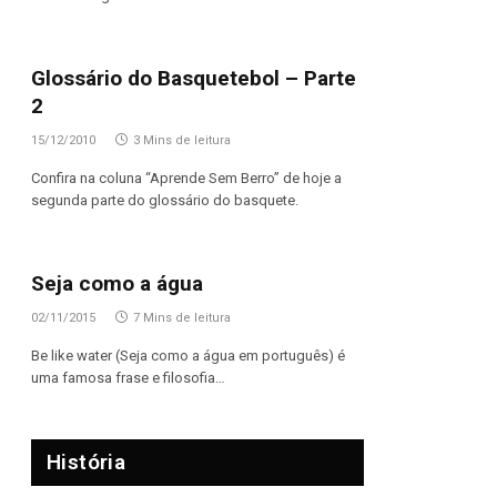
Glossário do Basquetebol – Parte
2
15/12/2010
3 Mins de leitura
Confira na coluna “Aprende Sem Berro” de hoje a
segunda parte do glossário do basquete.
Seja como a água
02/11/2015
7 Mins de leitura
Be like water (Seja como a água em português) é
uma famosa frase e filosofia…
História