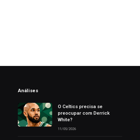
Análises
o
O Celtics precisa se
preocupar com Derrick
White?
11/05/2026