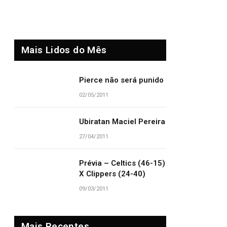
Mais Lidos do Mês
Pierce não será punido
02/05/2011
Ubiratan Maciel Pereira
27/04/2011
Prévia – Celtics (46-15)
X Clippers (24-40)
09/03/2011
Mais Recentes