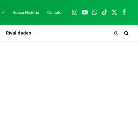
Nossa História
Contato
Instagram
YouTube
WhatsApp
TikTok
X
Facebo
(Twitter)
Rivalidades