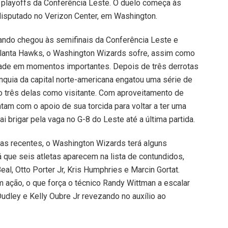
s playoffs da Conferência Leste. O duelo começa às
 disputado no Verizon Center, em Washington.
ando chegou às semifinais da Conferência Leste e
Atlanta Hawks, o Washington Wizards sofre, assim como
idade em momentos importantes. Depois de três derrotas
ranquia da capital norte-americana engatou uma série de
do três delas como visitante. Com aproveitamento de
am com o apoio de sua torcida para voltar a ter uma
i brigar pela vaga no G-8 do Leste até a última partida.
as recentes, o Washington Wizards terá alguns
á que seis atletas aparecem na lista de contundidos,
Beal, Otto Porter Jr, Kris Humphries e Marcin Gortat.
 ação, o que força o técnico Randy Wittman a escalar
udley e Kelly Oubre Jr revezando no auxílio ao