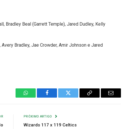
ll, Bradley Beal (Garrett Temple), Jared Dudley, Kelly
, Avery Bradley, Jae Crowder, Amir Johnson e Jared
WhatsApp
Facebook
Twitter
Copiar
E-
Link
mail
OR
PRÓXIMO ARTIGO
lo
Wizards 117 x 119 Celtics