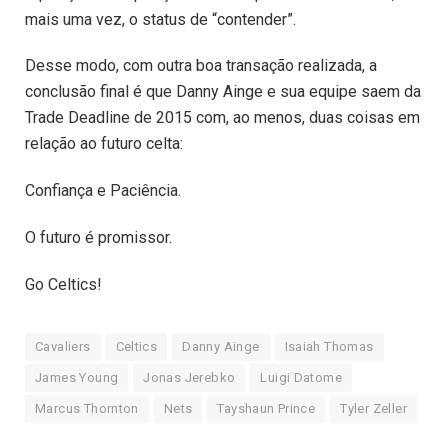
mais uma vez, o status de “contender”.
Desse modo, com outra boa transação realizada, a
conclusão final é que Danny Ainge e sua equipe saem da
Trade Deadline de 2015 com, ao menos, duas coisas em
relação ao futuro celta:
Confiança e Paciência.
O futuro é promissor.
Go Celtics!
Cavaliers
Celtics
Danny Ainge
Isaiah Thomas
James Young
Jonas Jerebko
Luigi Datome
Marcus Thornton
Nets
Tayshaun Prince
Tyler Zeller