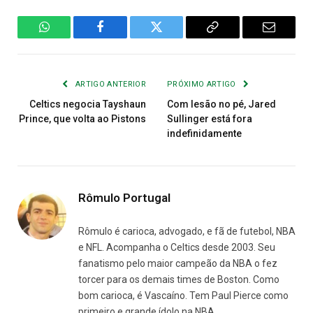
WhatsApp
Facebook
Twitter
Copiar
E-
Link
mail
ARTIGO ANTERIOR
PRÓXIMO ARTIGO
Celtics negocia Tayshaun
Com lesão no pé, Jared
Prince, que volta ao Pistons
Sullinger está fora
indefinidamente
Rômulo Portugal
Rômulo é carioca, advogado, e fã de futebol, NBA
e NFL. Acompanha o Celtics desde 2003. Seu
fanatismo pelo maior campeão da NBA o fez
torcer para os demais times de Boston. Como
bom carioca, é Vascaíno. Tem Paul Pierce como
primeiro e grande ídolo na NBA.