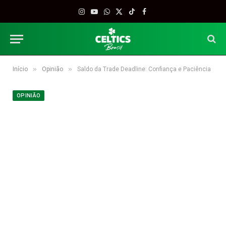
Instagram
YouTube
WhatsApp
X
TikTok
Facebook
(Twitter)
»
»
Início
Opinião
Saldo da Trade Deadline: Confiança e Paciência
OPINIÃO