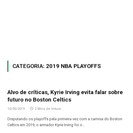
CATEGORIA:
2019 NBA PLAYOFFS
Alvo de críticas, Kyrie Irving evita falar sobre
futuro no Boston Celtics
10/05/2019
2 Mins de leitura
Disputando os playoffs pela primeira vez com a camisa do Boston
Celtics em 2019, o armador Kyrie Irving foi o…