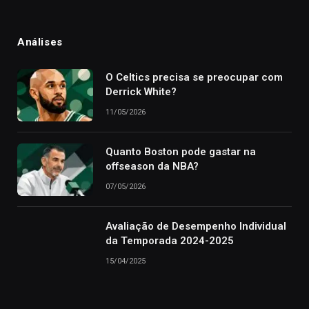
Análises
O Celtics precisa se preocupar com
Derrick White?
11/05/2026
Quanto Boston pode gastar na
offseason da NBA?
07/05/2026
Avaliação de Desempenho Individual
da Temporada 2024-2025
15/04/2025