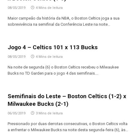
08/05/2019
4 Mins de leitura
Maior campeão da história da NBA, o Boston Celtics joga a sua
sobrevivência na semifinal da Conferência Leste na noite…
Jogo 4 – Celtics 101 x 113 Bucks
08/05/2019
4 Mins de leitura
Na noite de segunda (6) o Boston Celtics recebeu o Milwaukee
Bucks no TD Garden para o jogo 4 das semifinais.…
Semifinais do Leste – Boston Celtics (1-2) x
Milwaukee Bucks (2-1)
06/05/2019
3 Mins de leitura
Pressionado por duas derrotas consecutivas, o Boston Celtics volta
a enfrentar o Milwaukee Bucks na noite desta segunda-feira (6), às…