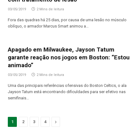
03/05/2019
2 Mins de leitura
Fora das quadras há 25 dias, por causa de uma lesão no músculo
oblíquo, o armador Marcus Smart animou a…
Apagado em Milwaukee, Jayson Tatum
garante reação nos jogos em Boston: “Estou
animado”
03/05/2019
2 Mins de leitura
Uma das principais referências ofensivas do Boston Celtics, o ala
Jayson Tatum está encontrando dificuldades para ser efetivo nas
semifinais…
Proximo
1
2
3
4