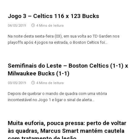
Jogo 3 – Celtics 116 x 123 Bucks
04/05/2019
4 Mins de leitura
Na noite desta sexta-feira (03), em sua volta ao TD Garden nos
playoffs após 4 jogos na estrada, o Boston Celtics foi…
Semifinais do Leste – Boston Celtics (1-1) x
Milwaukee Bucks (1-1)
03/05/2019
4 Mins de leitura
Depois de quebrar o mando de quadra com uma vitória
incontestável no Jogo 1 e ligar o sinal de alerta…
Muita euforia, pouca pressa: perto de voltar
às quadras, Marcus Smart mantém cautela
com tratamento de lesão