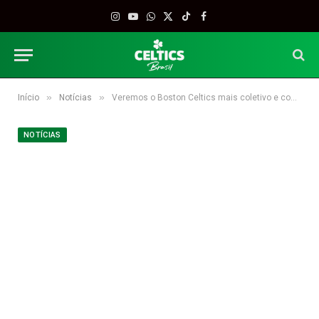
Instagram
YouTube
WhatsApp
X
TikTok
Facebook
(Twitter)
»
»
Início
Notícias
Veremos o Boston Celtics mais coletivo e confiante na temporada 2019-20?
NOTÍCIAS