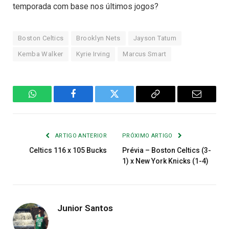
temporada com base nos últimos jogos?
Boston Celtics
Brooklyn Nets
Jayson Tatum
Kemba Walker
Kyrie Irving
Marcus Smart
WhatsApp
Facebook
Twitter
Copiar
E-
Link
mail
ARTIGO ANTERIOR
PRÓXIMO ARTIGO
Celtics 116 x 105 Bucks
Prévia – Boston Celtics (3-
1) x New York Knicks (1-4)
Junior Santos