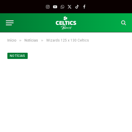
Instagram
YouTube
WhatsApp
X
TikTok
Facebook
(Twitter)
»
»
Início
Notícias
Wizards 125 x 130 Celtics
NOTÍCIAS