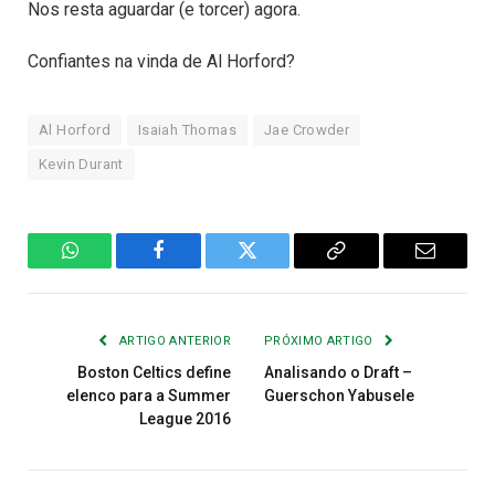
Nos resta aguardar (e torcer) agora.
Confiantes na vinda de Al Horford?
Al Horford
Isaiah Thomas
Jae Crowder
Kevin Durant
WhatsApp
Facebook
Twitter
Copiar
E-
Link
mail
ARTIGO ANTERIOR
PRÓXIMO ARTIGO
Boston Celtics define
Analisando o Draft –
elenco para a Summer
Guerschon Yabusele
League 2016