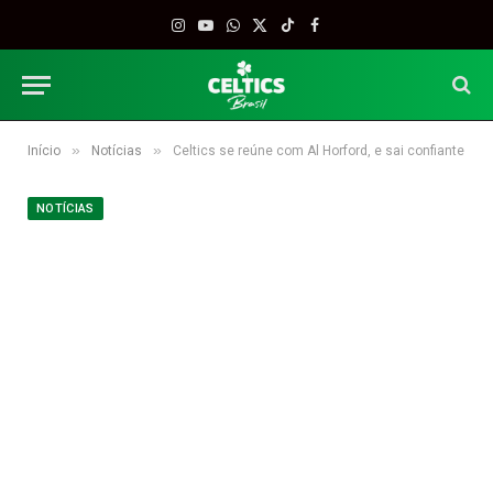
Instagram
YouTube
WhatsApp
X
TikTok
Facebook
(Twitter)
»
»
Início
Notícias
Celtics se reúne com Al Horford, e sai confiante
NOTÍCIAS