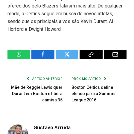
oferecidos pelo Blazers falaram mais alto. De qualquer
modo, o Celtics segue em busca de novos atletas,
sendo que os principais alvos são Kevin Durant, Al
Horford e Dwight Howard.
WhatsApp
Facebook
Twitter
Copiar
E-
Link
mail
ARTIGO ANTERIOR
PRÓXIMO ARTIGO
Mãe de Reggie Lewis quer
Boston Celtics define
Durant em Boston e libera
elenco para a Summer
camisa 35
League 2016
Gustavo Arruda