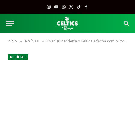
Instagram
YouTube
WhatsApp
X
TikTok
Facebook
(Twitter)
»
»
Início
Notícias
Evan Turner deixa o Celtics e fecha com o Portland Trail Blazers
NOTÍCIAS