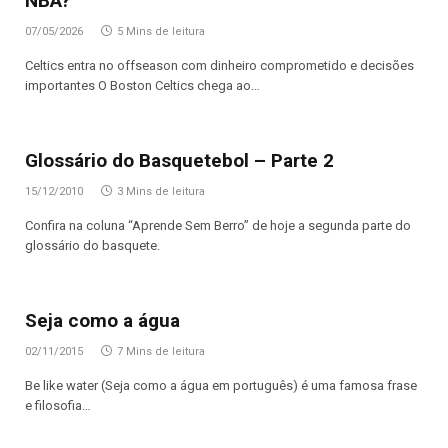
NBA?
07/05/2026
5 Mins de leitura
Celtics entra no offseason com dinheiro comprometido e decisões
importantes O Boston Celtics chega ao…
Glossário do Basquetebol – Parte 2
15/12/2010
3 Mins de leitura
Confira na coluna “Aprende Sem Berro” de hoje a segunda parte do
glossário do basquete.
Seja como a água
02/11/2015
7 Mins de leitura
Be like water (Seja como a água em português) é uma famosa frase
e filosofia…