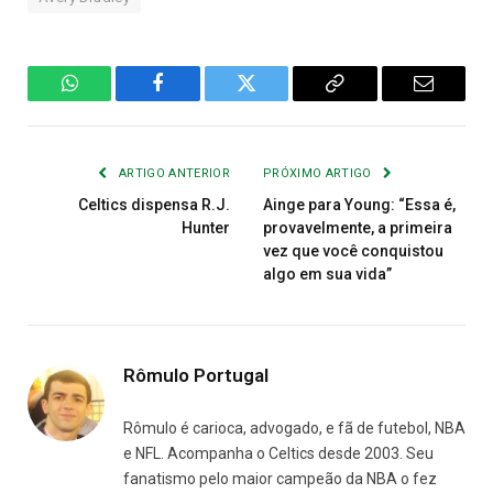
WhatsApp
Facebook
Twitter
Copiar
E-
Link
mail
ARTIGO ANTERIOR
PRÓXIMO ARTIGO
Celtics dispensa R.J.
Ainge para Young: “Essa é,
Hunter
provavelmente, a primeira
vez que você conquistou
algo em sua vida”
Rômulo Portugal
Rômulo é carioca, advogado, e fã de futebol, NBA
e NFL. Acompanha o Celtics desde 2003. Seu
fanatismo pelo maior campeão da NBA o fez