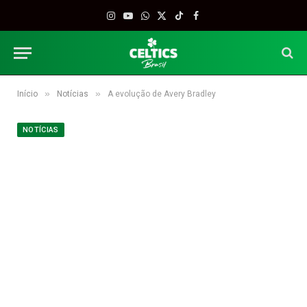
Instagram
YouTube
WhatsApp
X
TikTok
Facebook
(Twitter)
»
»
Início
Notícias
A evolução de Avery Bradley
NOTÍCIAS