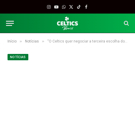
Instagram
YouTube
WhatsApp
X
TikTok
Facebook
(Twitter)
»
»
Início
Notícias
“O Celtics quer negociar a terceira escolha do Draft”, afirma jornalista
NOTÍCIAS