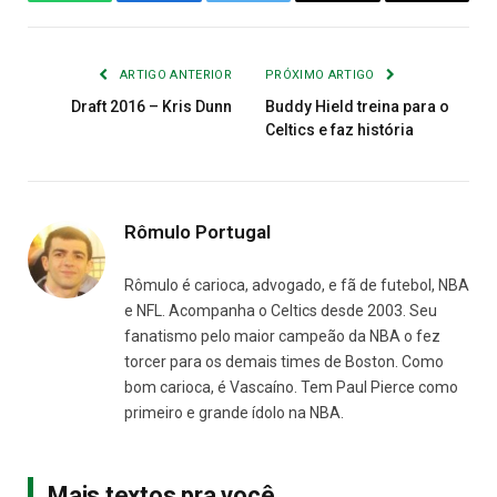
WhatsApp
Facebook
Twitter
Copiar
E-
Link
mail
ARTIGO ANTERIOR
PRÓXIMO ARTIGO
Draft 2016 – Kris Dunn
Buddy Hield treina para o
Celtics e faz história
Rômulo Portugal
Rômulo é carioca, advogado, e fã de futebol, NBA
e NFL. Acompanha o Celtics desde 2003. Seu
fanatismo pelo maior campeão da NBA o fez
torcer para os demais times de Boston. Como
bom carioca, é Vascaíno. Tem Paul Pierce como
primeiro e grande ídolo na NBA.
Mais textos pra você