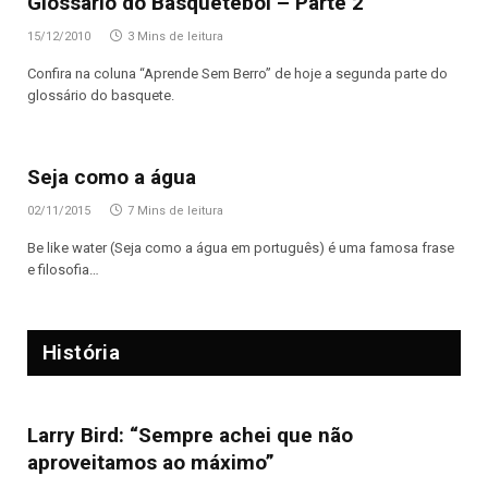
Glossário do Basquetebol – Parte 2
15/12/2010
3 Mins de leitura
Confira na coluna “Aprende Sem Berro” de hoje a segunda parte do
glossário do basquete.
Seja como a água
02/11/2015
7 Mins de leitura
Be like water (Seja como a água em português) é uma famosa frase
e filosofia…
História
Larry Bird: “Sempre achei que não
aproveitamos ao máximo”