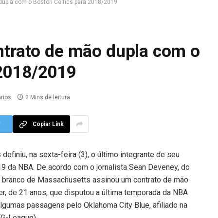
 dupla com o Boston Celtics para 2018/2019
ontrato de mão dupla com o
 2018/2019
rios
2 Mins de leitura
r
Copiar Link
definiu, na sexta-feira (3), o último integrante de seu
9 da NBA. De acordo com o jornalista Sean Deveney, do
 e branco de Massachusetts assinou um contrato de mão
ier, de 21 anos, que disputou a última temporada da NBA
lgumas passagens pelo Oklahoma City Blue, afiliado na
(G-League).