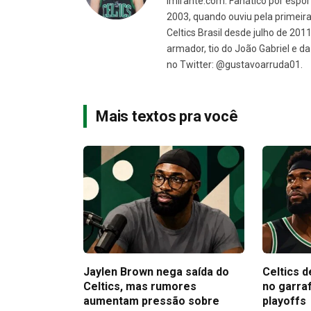
Imirante.com. Fanático por espor
2003, quando ouviu pela primeira 
Celtics Brasil desde julho de 201
armador, tio do João Gabriel e 
no Twitter: @gustavoarruda01.
Mais textos pra você
Jaylen Brown nega saída do
Celtics d
Celtics, mas rumores
no garra
aumentam pressão sobre
playoffs