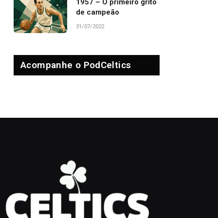
1957 – O primeiro grito
de campeão
31/07/2022
Acompanhe o PodCeltics