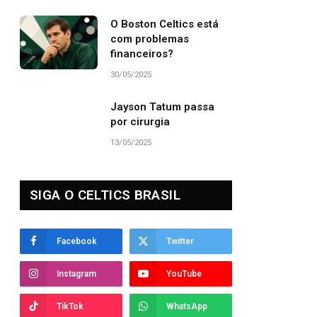
O Boston Celtics está
com problemas
financeiros?
30/05/2025
Jayson Tatum passa
por cirurgia
13/05/2025
SIGA O CELTICS BRASIL
Facebook
Twitter
Instagram
YouTube
TikTok
WhatsApp