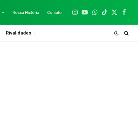
Nossa História
Contato
Instagram
YouTube
WhatsApp
TikTok
X
Facebo
(Twitter)
Rivalidades