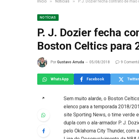
»
»
Início
Notícias
P. J. Dozier fecha contrato de mão
NOTÍCIAS
P. J. Dozier fecha c
Boston Celtics para
Por
Gustavo Arruda
05/08/2018
9 Comentá
WhatsApp
Facebook
Twitte
Sem muito alarde, o Boston Celtics 
↗
elenco para a temporada 2018/201
site Sporting News, o time verde
dupla com o ala-armador P. J. Doz
pelo Oklahoma City Thunder, com a
Liga de Desenvolvimento da NBA 