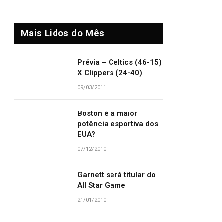
Mais Lidos do Mês
Prévia – Celtics (46-15)
X Clippers (24-40)
09/03/2011
Boston é a maior
potência esportiva dos
EUA?
07/12/2010
Garnett será titular do
All Star Game
21/01/2010