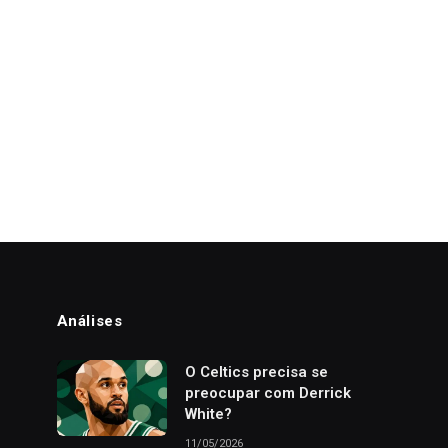
Análises
o
O Celtics precisa se
preocupar com Derrick
White?
11/05/2026