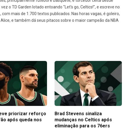
tes, principalmente futebol e basquete, é torcedor celta desde
vez o TD Garden lotado entoando "Let's go, Celtics!", e escreve no
1, com mais de 1.700 textos publicados. Nas horas vagas, é goleiro,
da Alice, e também dá seus pitacos sobre o maior campeão da NBA
eve priorizar reforço
Brad Stevens sinaliza
fão após queda nos
mudanças no Celtics após
eliminação para os 76ers