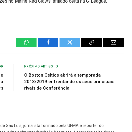
es no Maine Red Claws, afiliado celta na G-League.
WhatsApp
Facebook
Twitter
Copiar
E-
Link
mail
OR
PRÓXIMO ARTIGO
de
O Boston Celtics abrirá a temporada
da
2018/2019 enfrentando os seus principais
cs
rivais de Conferência
de São Luís, jornalista formado pela UFMA e repórter do