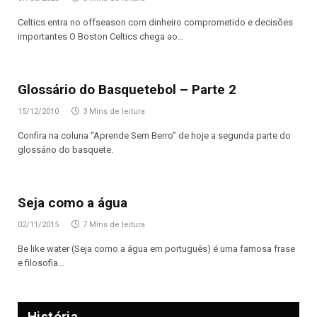
Celtics entra no offseason com dinheiro comprometido e decisões
importantes O Boston Celtics chega ao…
Glossário do Basquetebol – Parte 2
15/12/2010
3 Mins de leitura
Confira na coluna “Aprende Sem Berro” de hoje a segunda parte do
glossário do basquete.
Seja como a água
02/11/2015
7 Mins de leitura
Be like water (Seja como a água em português) é uma famosa frase
e filosofia…
História