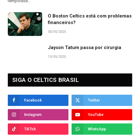
temporada…
O Boston Celtics está com problemas
financeiros?
30/05/2025
Jayson Tatum passa por cirurgia
13/05/2025
SIGA O CELTICS BRASIL
Facebook
Twitter
Instagram
YouTube
TikTok
WhatsApp