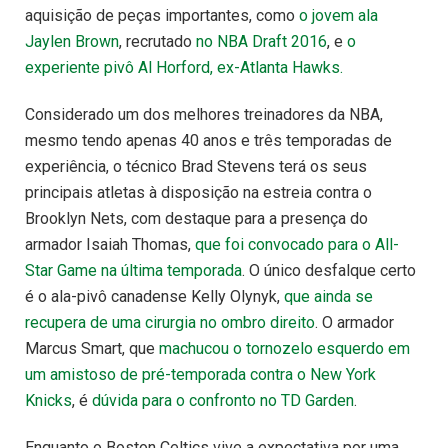
aquisição de peças importantes, como
o jovem ala
Jaylen Brown
, recrutado
no NBA Draft 2016
, e
o
experiente pivô Al Horford, ex-Atlanta Hawks.
Considerado um dos melhores treinadores da NBA,
mesmo tendo apenas 40 anos e três temporadas de
experiência, o técnico Brad Stevens terá os seus
principais atletas à disposição na estreia contra o
Brooklyn Nets, com destaque para a presença do
armador Isaiah Thomas,
que foi convocado para o All-
Star Game na última temporada
. O único desfalque certo
é o ala-pivô canadense Kelly Olynyk,
que ainda se
recupera de uma cirurgia no ombro direito
. O armador
Marcus Smart, que
machucou o tornozelo esquerdo em
um amistoso de pré-temporada contra o New York
Knicks
, é
dúvida para o confronto no TD Garden
.
Enquanto o Boston Celtics vive a expectativa por uma