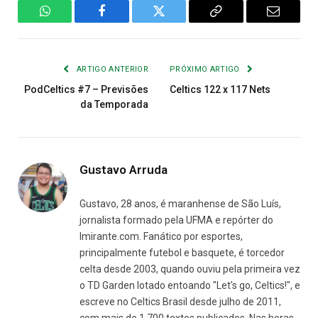
WhatsApp
Facebook
Twitter
Copiar
E-
Link
mail
ARTIGO ANTERIOR
PRÓXIMO ARTIGO
PodCeltics #7 – Previsões
Celtics 122 x 117 Nets
da Temporada
Gustavo Arruda
Gustavo, 28 anos, é maranhense de São Luís,
jornalista formado pela UFMA e repórter do
Imirante.com. Fanático por esportes,
principalmente futebol e basquete, é torcedor
celta desde 2003, quando ouviu pela primeira vez
o TD Garden lotado entoando "Let's go, Celtics!", e
escreve no Celtics Brasil desde julho de 2011,