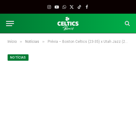
Instagram
YouTube
WhatsApp
X
TikTok
Facebook
(Twitter)
»
»
Início
Notícias
Prévia – Boston Celtics (23-35) x Utah Jazz (24-35)
NOTÍCIAS