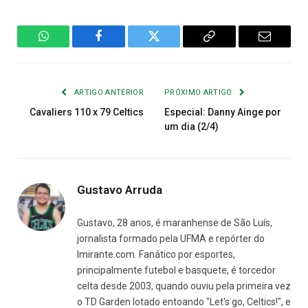
WhatsApp
Facebook
Twitter
Copiar
E-
Link
mail
ARTIGO ANTERIOR
PRÓXIMO ARTIGO
Cavaliers 110 x 79 Celtics
Especial: Danny Ainge por
um dia (2/4)
Gustavo Arruda
Gustavo, 28 anos, é maranhense de São Luís,
jornalista formado pela UFMA e repórter do
Imirante.com. Fanático por esportes,
principalmente futebol e basquete, é torcedor
celta desde 2003, quando ouviu pela primeira vez
o TD Garden lotado entoando "Let's go, Celtics!", e