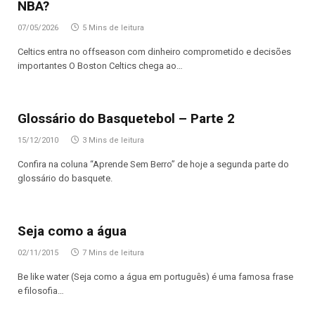
NBA?
07/05/2026
5 Mins de leitura
Celtics entra no offseason com dinheiro comprometido e decisões
importantes O Boston Celtics chega ao…
Glossário do Basquetebol – Parte 2
15/12/2010
3 Mins de leitura
Confira na coluna “Aprende Sem Berro” de hoje a segunda parte do
glossário do basquete.
Seja como a água
02/11/2015
7 Mins de leitura
Be like water (Seja como a água em português) é uma famosa frase
e filosofia…