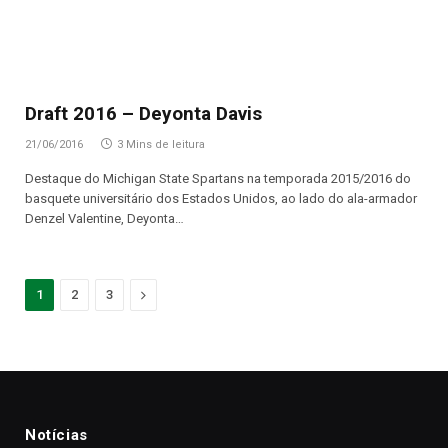
Draft 2016 – Deyonta Davis
21/06/2016
3 Mins de leitura
Destaque do Michigan State Spartans na temporada 2015/2016 do
basquete universitário dos Estados Unidos, ao lado do ala-armador
Denzel Valentine, Deyonta…
Proximo
1
2
3
Notícias