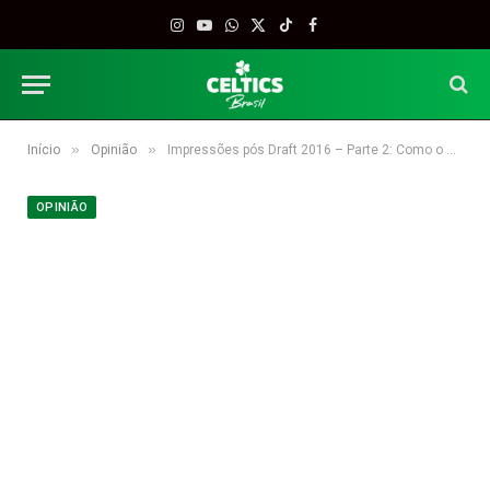
Instagram
YouTube
WhatsApp
X
TikTok
Facebook
(Twitter)
»
»
Início
Opinião
Impressões pós Draft 2016 – Parte 2: Como o Celtics foi no Recrutamento e o que esperar para o Futuro?
OPINIÃO