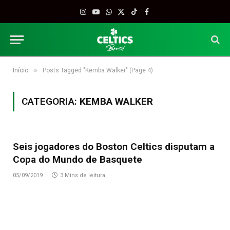
Instagram
YouTube
WhatsApp
X
TikTok
Facebook
(Twitter)
»
Início
Posts Tagged "Kemba Walker" (Page 4)
CATEGORIA:
KEMBA WALKER
Seis jogadores do Boston Celtics disputam a
Copa do Mundo de Basquete
05/09/2019
3 Mins de leitura