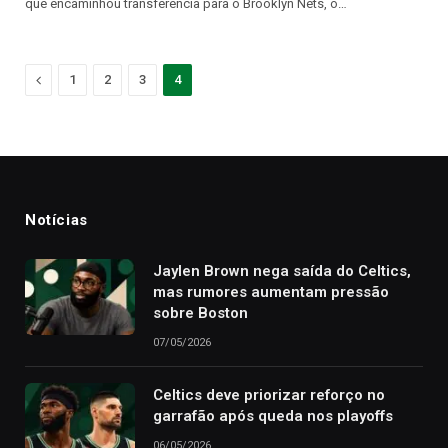
que encaminhou transferência para o Brooklyn Nets, o…
Anterior
1
2
3
4
Notícias
Jaylen Brown nega saída do Celtics,
mas rumores aumentam pressão
sobre Boston
07/05/2026
Celtics deve priorizar reforço no
garrafão após queda nos playoffs
06/05/2026