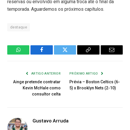
reservas ou envolvido em alguma troca até o final da
temporada. Aguardemos os próximos capítulos.
destaque
WhatsApp
Facebook
Twitter
Copiar
E-
Link
mail
ARTIGO ANTERIOR
PRÓXIMO ARTIGO
Ainge pretende contratar
Prévia – Boston Celtics (6-
Kevin McHale como
5) x Brooklyn Nets (2-10)
consultor celta
Gustavo Arruda