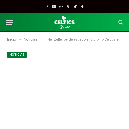
Instagram
YouTube
WhatsApp
X
TikTok
Facebook
(Twitter)
»
»
Início
Notícias
Tyler Zeller perde espaço e futuro no Celtics é incerto
NOTÍCIAS