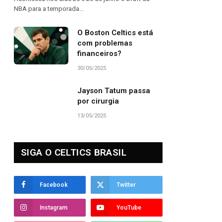
NBA para a temporada…
O Boston Celtics está
com problemas
financeiros?
30/05/2025
Jayson Tatum passa
por cirurgia
13/05/2025
SIGA O CELTICS BRASIL
Facebook
Twitter
Instagram
YouTube