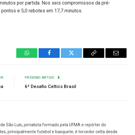
minutos por partida. Nos seis compromissos da pré-
2 pontos e 5,0 rebotes em 17,7 minutos.
WhatsApp
Facebook
Twitter
Copiar
E-
Link
mail
OR
PRÓXIMO ARTIGO
ua
6ª Desafio Celtics Brasil
de São Luís, jornalista formado pela UFMA e repórter do
tes, principalmente futebol e basquete, é torcedor celta desde