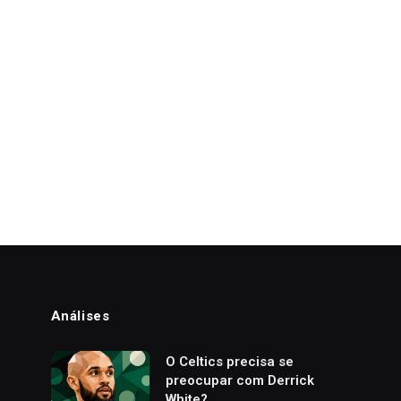
Análises
o
O Celtics precisa se
preocupar com Derrick
White?