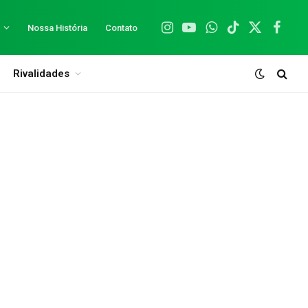
Nossa História
Contato
Instagram
YouTube
WhatsApp
TikTok
X
Facebo
(Twitter)
Rivalidades