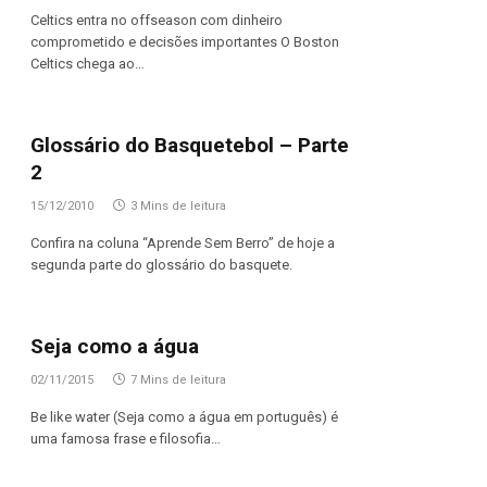
Celtics entra no offseason com dinheiro
comprometido e decisões importantes O Boston
Celtics chega ao…
Glossário do Basquetebol – Parte
2
15/12/2010
3 Mins de leitura
Confira na coluna “Aprende Sem Berro” de hoje a
segunda parte do glossário do basquete.
Seja como a água
02/11/2015
7 Mins de leitura
Be like water (Seja como a água em português) é
uma famosa frase e filosofia…