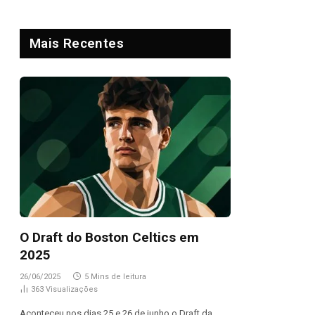
Mais Recentes
O Draft do Boston Celtics em
2025
26/06/2025
5 Mins de leitura
363
Visualizações
Aconteceu nos dias 25 e 26 de junho o Draft da