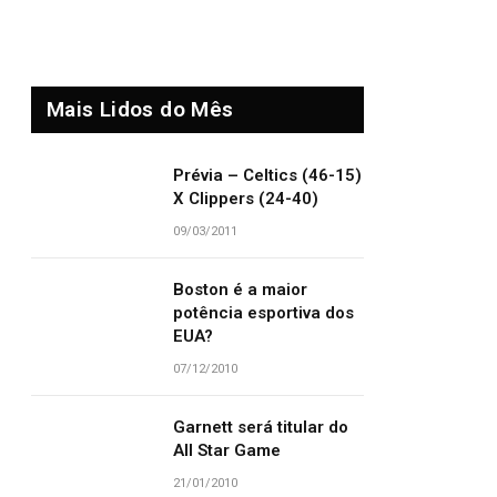
Mais Lidos do Mês
Prévia – Celtics (46-15)
X Clippers (24-40)
09/03/2011
Boston é a maior
potência esportiva dos
EUA?
07/12/2010
Garnett será titular do
All Star Game
21/01/2010