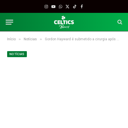
Instagram
YouTube
WhatsApp
X
TikTok
Facebook
(Twitter)
»
»
Início
Notícias
Gordon Hayward é submetido a cirurgia após sofrer fratura na mão esquerda
NOTÍCIAS