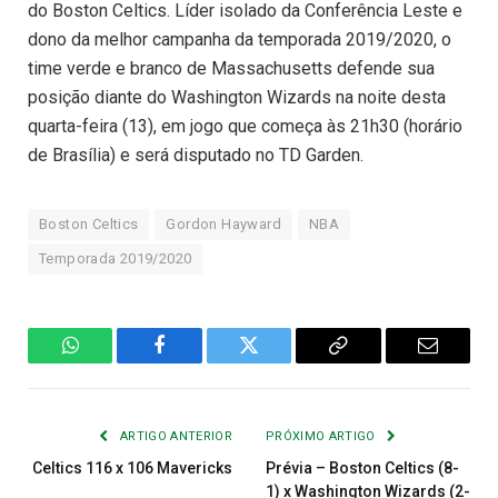
do Boston Celtics. Líder isolado da Conferência Leste e
dono da melhor campanha da temporada 2019/2020, o
time verde e branco de Massachusetts defende sua
posição diante do Washington Wizards na noite desta
quarta-feira (13), em jogo que começa às 21h30 (horário
de Brasília) e será disputado no TD Garden.
Boston Celtics
Gordon Hayward
NBA
Temporada 2019/2020
WhatsApp
Facebook
Twitter
Copiar
E-
Link
mail
ARTIGO ANTERIOR
PRÓXIMO ARTIGO
Celtics 116 x 106 Mavericks
Prévia – Boston Celtics (8-
1) x Washington Wizards (2-