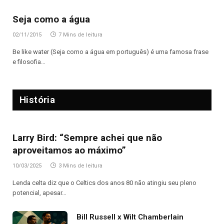
Seja como a água
02/11/2015
7 Mins de leitura
Be like water (Seja como a água em português) é uma famosa frase
e filosofia…
História
Larry Bird: “Sempre achei que não
aproveitamos ao máximo”
10/03/2025
3 Mins de leitura
Lenda celta diz que o Celtics dos anos 80 não atingiu seu pleno
potencial, apesar…
Bill Russell x Wilt Chamberlain