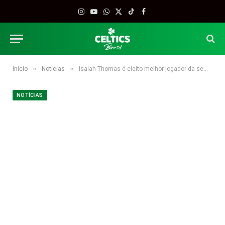
Instagram
YouTube
WhatsApp
X
TikTok
Facebook
(Twitter)
»
»
Início
Notícias
Isaiah Thomas é eleito melhor jogador da semana na Conferência Leste
NOTÍCIAS