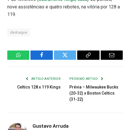
nove assistências e quatro rebotes, na vitória por 128 a
119.
destaque
WhatsApp
Facebook
Twitter
Copiar
E-
Link
mail
ARTIGO ANTERIOR
PRÓXIMO ARTIGO
Celtics 128 x 119 Kings
Prévia – Milwaukee Bucks
(20-32) x Boston Celtics
(31-22)
Gustavo Arruda