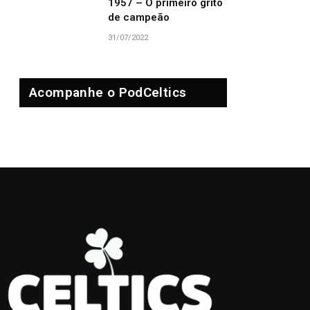
1957 – O primeiro grito
de campeão
31/07/2022
Acompanhe o PodCeltics