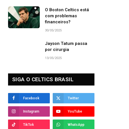
O Boston Celtics está
com problemas
financeiros?
30/05/2025
Jayson Tatum passa
por cirurgia
13/05/2025
SIGA O CELTICS BRASIL
Facebook
Twitter
Instagram
YouTube
TikTok
WhatsApp