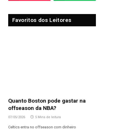
Favoritos dos Leitores
Quanto Boston pode gastar na
offseason da NBA?
07/05/2026
5 Mins de leitura
Celtics entra no offseason com dinheiro