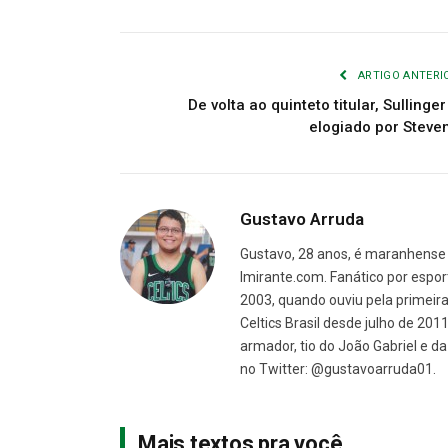
ARTIGO ANTERI
De volta ao quinteto titular, Sullinger
elogiado por Steve
Gustavo Arruda
Gustavo, 28 anos, é maranhense 
Imirante.com. Fanático por espor
2003, quando ouviu pela primeira 
Celtics Brasil desde julho de 201
armador, tio do João Gabriel e 
no Twitter: @gustavoarruda01.
Mais textos pra você