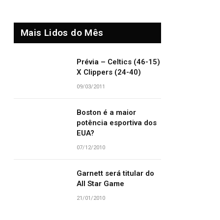
Mais Lidos do Mês
Prévia – Celtics (46-15)
X Clippers (24-40)
09/03/2011
Boston é a maior
potência esportiva dos
EUA?
07/12/2010
Garnett será titular do
All Star Game
21/01/2010