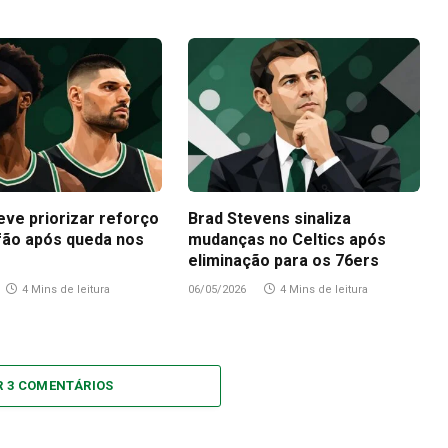
eve priorizar reforço
Brad Stevens sinaliza
fão após queda nos
mudanças no Celtics após
eliminação para os 76ers
4 Mins de leitura
06/05/2026
4 Mins de leitura
R 3 COMENTÁRIOS