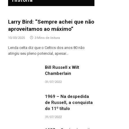
Larry Bird: “Sempre achei que não
aproveitamos ao máximo”
10/03/2025
3 Mins de leitura
Lenda celta diz que o Celtics dos anos 80 não
atingiu seu pleno potencial, apesar…
Bill Russell x Wilt
Chamberlain
31/07/2022
1969 – Na despedida
de Russell, a conquista
do 11º título
31/07/2022