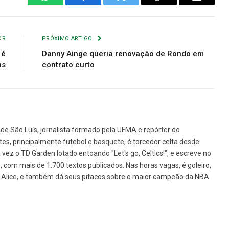
WhatsApp
Facebook
Twitter
Copiar
E-
Link
mail
OR
PRÓXIMO ARTIGO
 é
Danny Ainge queria renovação de Rondo em
ns
contrato curto
de São Luís, jornalista formado pela UFMA e repórter do
tes, principalmente futebol e basquete, é torcedor celta desde
vez o TD Garden lotado entoando "Let's go, Celtics!", e escreve no
1, com mais de 1.700 textos publicados. Nas horas vagas, é goleiro,
da Alice, e também dá seus pitacos sobre o maior campeão da NBA