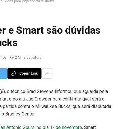
dúvidas para jogo contra o Bucks
r e Smart são dúvidas
ucks
rios
2 Mins de leitura
r
Copiar Link
8), o técnico Brad Stevens informou que aguarda pela
rt e do ala Jae Crowder para confirmar qual será o
 na partida contra o Milwaukee Bucks, que será disputada
is Bradley Center.
 San Antonio Spurs, no dia 1º de novembro
, Smart