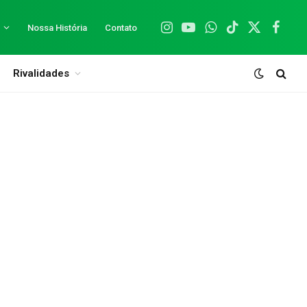
Nossa História
Contato
Instagram
YouTube
WhatsApp
TikTok
X
Facebo
(Twitter)
Rivalidades