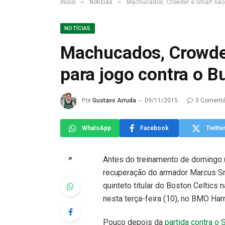
»
»
Início
Notícias
Machucados, Crowder e Smart são 
NOTÍCIAS
Machucados, Crowde
para jogo contra o B
Por
Gustavo Arruda
09/11/2015
3 Comentá
WhatsApp
Facebook
Twitte
Antes do treinamento de domingo (
↗
recuperação do armador Marcus Sma
quinteto titular do Boston Celtics
nesta terça-feira (10), no BMO Harr
Pouco depois da
partida contra o