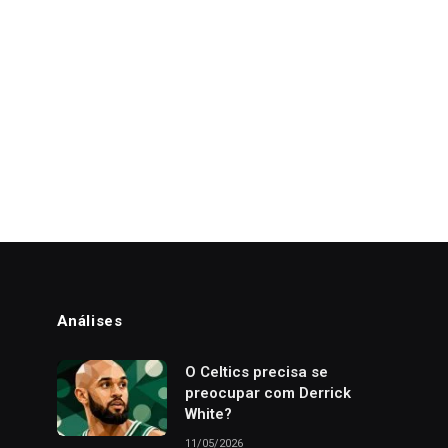
Análises
o
O Celtics precisa se
preocupar com Derrick
White?
11/05/2026