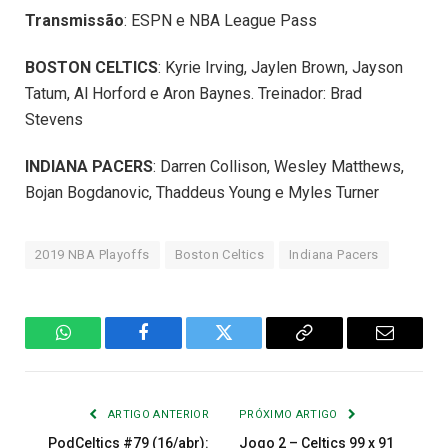
Transmissão
: ESPN e NBA League Pass
BOSTON CELTICS
: Kyrie Irving, Jaylen Brown, Jayson
Tatum, Al Horford e Aron Baynes. Treinador: Brad
Stevens
INDIANA PACERS
: Darren Collison, Wesley Matthews,
Bojan Bogdanovic, Thaddeus Young e Myles Turner
2019 NBA Playoffs
Boston Celtics
Indiana Pacers
WhatsApp
Facebook
Twitter
Copiar
E-
Link
mail
ARTIGO ANTERIOR
PRÓXIMO ARTIGO
PodCeltics #79 (16/abr):
Jogo 2 – Celtics 99 x 91