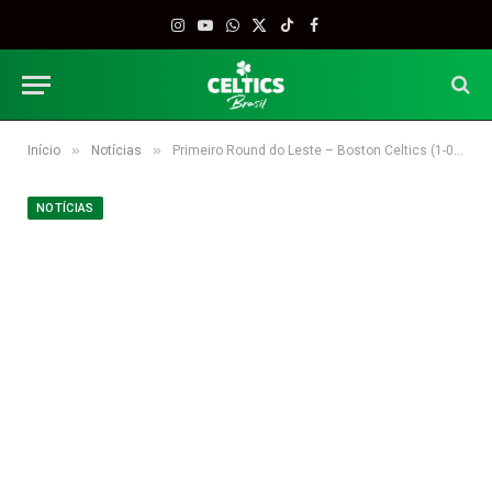
Instagram
YouTube
WhatsApp
X
TikTok
Facebook
(Twitter)
»
»
Início
Notícias
Primeiro Round do Leste – Boston Celtics (1-0) x Indiana Pacers (0-1)
NOTÍCIAS