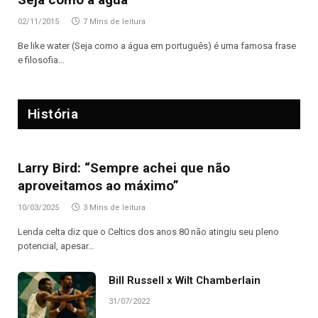
02/11/2015
7 Mins de leitura
Be like water (Seja como a água em português) é uma famosa frase
e filosofia…
História
Larry Bird: “Sempre achei que não
aproveitamos ao máximo”
10/03/2025
3 Mins de leitura
Lenda celta diz que o Celtics dos anos 80 não atingiu seu pleno
potencial, apesar…
Bill Russell x Wilt Chamberlain
31/07/2022