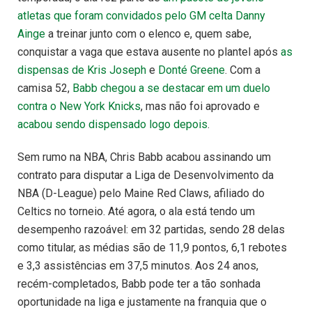
atletas que foram convidados pelo GM celta Danny
Ainge
a treinar junto com o elenco e, quem sabe,
conquistar a vaga que estava ausente no plantel após
as
dispensas de Kris Joseph
e
Donté Greene
. Com a
camisa 52,
Babb chegou a se destacar em um duelo
contra o New York Knicks
, mas não foi aprovado e
acabou sendo dispensado logo depois
.
Sem rumo na NBA, Chris Babb acabou assinando um
contrato para disputar a Liga de Desenvolvimento da
NBA (D-League) pelo Maine Red Claws, afiliado do
Celtics no torneio. Até agora, o ala está tendo um
desempenho razoável: em 32 partidas, sendo 28 delas
como titular, as médias são de 11,9 pontos, 6,1 rebotes
e 3,3 assistências em 37,5 minutos. Aos 24 anos,
recém-completados, Babb pode ter a tão sonhada
oportunidade na liga e justamente na franquia que o