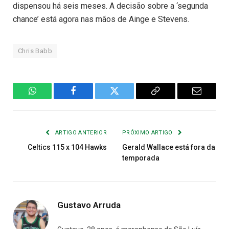
dispensou há seis meses. A decisão sobre a ‘segunda
chance’ está agora nas mãos de Ainge e Stevens.
Chris Babb
WhatsApp
Facebook
Twitter
Copiar
E-
Link
mail
ARTIGO ANTERIOR
PRÓXIMO ARTIGO
Celtics 115 x 104 Hawks
Gerald Wallace está fora da
temporada
Gustavo Arruda