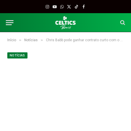
Instagram
YouTube
WhatsApp
X
TikTok
Facebook
(Twitter)
»
»
Início
Notícias
Chris Babb pode ganhar contrato curto com o Celtics
NOTÍCIAS